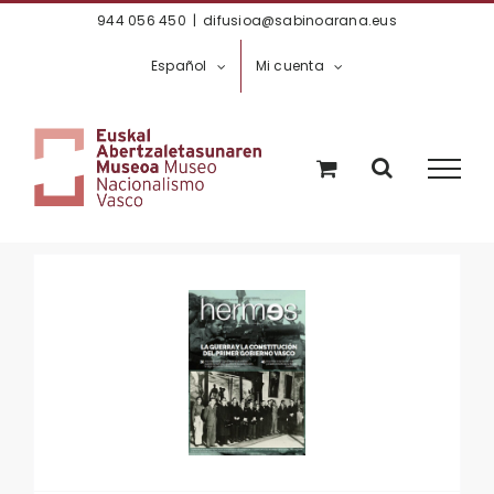
Saltar
944 056 450
|
difusioa@sabinoarana.eus
al
Español
Mi cuenta
contenido