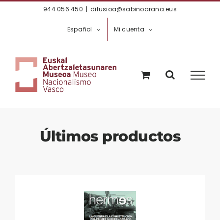
Saltar
944 056 450
|
difusioa@sabinoarana.eus
al
Español
Mi cuenta
contenido
Últimos productos