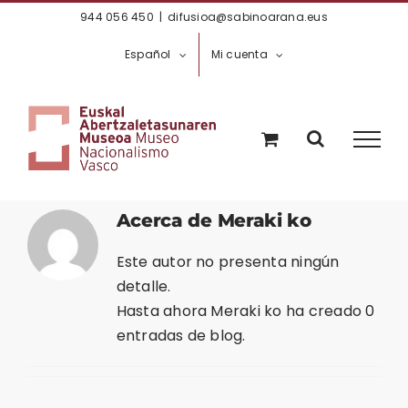
Saltar
944 056 450
|
difusioa@sabinoarana.eus
al
Español
Mi cuenta
contenido
Acerca de
Meraki ko
Este autor no presenta ningún
detalle.
Hasta ahora Meraki ko ha creado 0
entradas de blog.