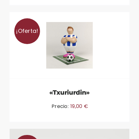
¡Oferta!
«Txuriurdin»
Precio:
19,00
€