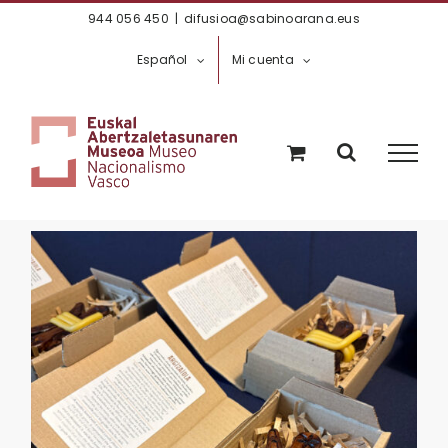
Saltar
944 056 450
|
difusioa@sabinoarana.eus
al
Español
Mi cuenta
contenido