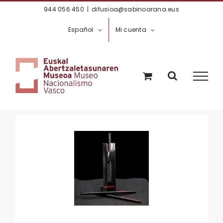
Saltar
944 056 450
|
difusioa@sabinoarana.eus
al
Español
Mi cuenta
contenido