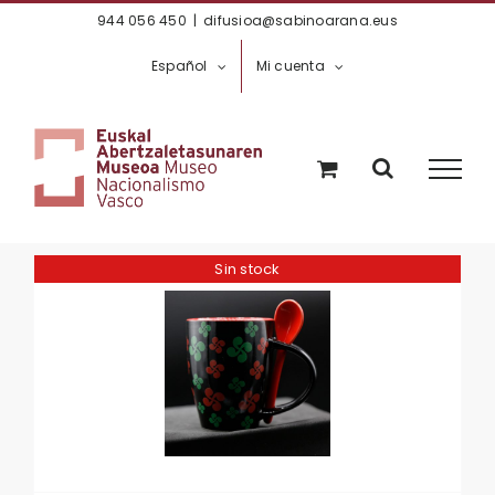
Saltar
944 056 450
|
difusioa@sabinoarana.eus
al
Español
Mi cuenta
contenido
Sin stock