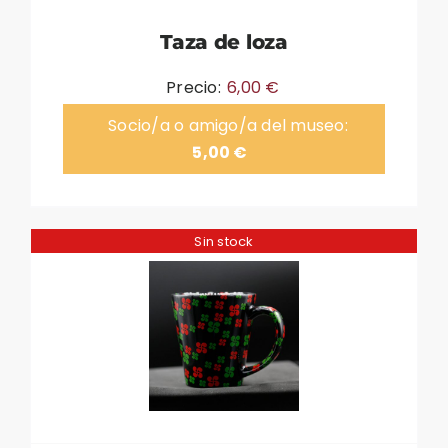
Taza de loza
Precio:
6,00
€
Socio/a o amigo/a del museo:
5,00
€
Sin stock