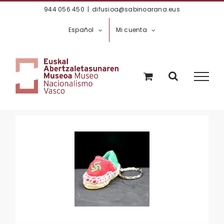
Saltar
944 056 450
|
difusioa@sabinoarana.eus
al
Español
Mi cuenta
contenido