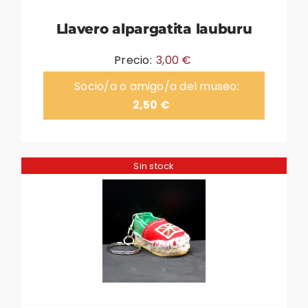
Llavero alpargatita lauburu
Precio:
3,00
€
Socio/a o amigo/a del museo:
2,50
€
Sin stock