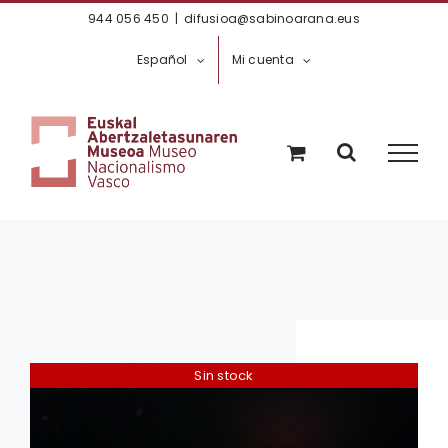
Saltar
944 056 450
|
difusioa@sabinoarana.eus
al
Español
Mi cuenta
contenido
Sin stock