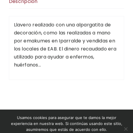
Descripción
Llavero realizado con una alpargatita de
decoración, como las realizadas a mano
por emakumes en Iparralde y vendidas en
los locales de EAB. El dinero recaudado era
utilizado para ayudar a enfermos,
huérfanos…
©2026 Museo del Nacionalismo Vasco
Usamos cookies para asegurar que te damos la mejor
experiencia en nuestra web. Si continúas usando este sitio,
asumiremos que estás de acuerdo con ello.
museodelnacionalismovasco.eus
|
Condiciones