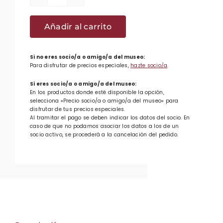
Llaveros
con
Añadir al carrito
alpargatita
cantidad
Si no eres socio/a o amigo/a del museo:
Para disfrutar de precios especiales,
hazte socio/a
.
Si eres socio/a o amigo/a del museo:
En los productos donde esté disponible la opción,
selecciona «Precio socio/a o amigo/a del museo» para
disfrutar de tus precios especiales.
Al tramitar el pago se deben indicar los datos del socio. En
caso de que no podamos asociar los datos a los de un
socio activo, se procederá a la cancelación del pedido.