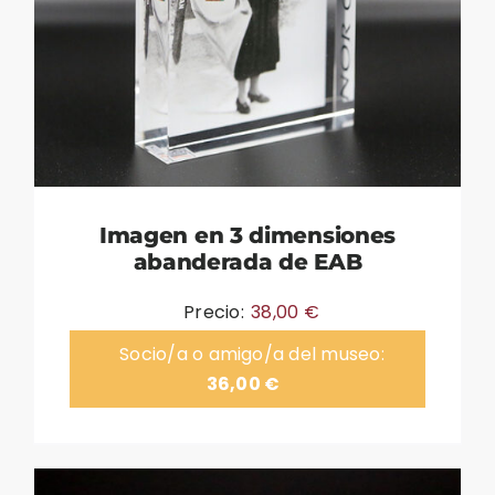
Imagen en 3 dimensiones
abanderada de EAB
Precio:
38,00
€
Socio/a o amigo/a del museo:
36,00
€