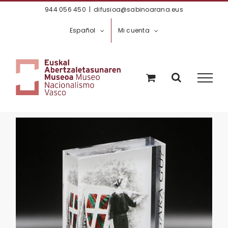
Saltar
944 056 450
|
difusioa@sabinoarana.eus
al
Español
Mi cuenta
contenido