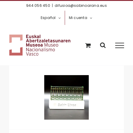
Saltar
944 056 450
|
difusioa@sabinoarana.eus
al
Español
Mi cuenta
contenido