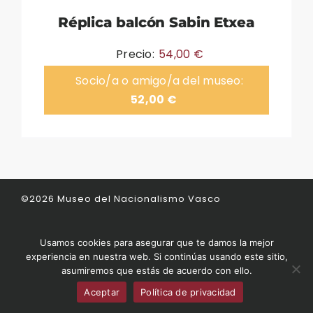
Réplica balcón Sabin Etxea
Precio:
54,00
€
Socio/a o amigo/a del museo:
52,00
€
©2026 Museo del Nacionalismo Vasco
museodelnacionalismovasco.eus
|
Condiciones
Usamos cookies para asegurar que te damos la mejor
de venta
|
Contacto
|
Aviso legal
experiencia en nuestra web. Si continúas usando este sitio,
asumiremos que estás de acuerdo con ello.
Aceptar
Política de privacidad