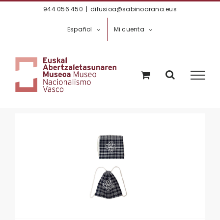
Saltar
944 056 450
|
difusioa@sabinoarana.eus
al
Español
Mi cuenta
contenido