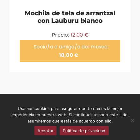
Mochila de tela de arrantzal
con Lauburu blanco
Precio:
12,00
€
Socio/a o amigo/a del museo:
10,00
€
©2026 Museo del Nacionalismo Vasco
Usamos cookies para asegurar que te damos la mejor
experiencia en nuestra web. Si continúas usando este sitio,
museodelnacionalismovasco.eus
|
Condiciones
asumiremos que estás de acuerdo con ello.
de venta
|
Contacto
|
Aviso legal
Aceptar
Política de privacidad