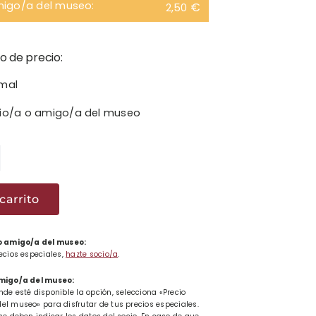
migo/a del museo:
€
2,50
o de precio:
rmal
cio/a o amigo/a del museo
o
atita
carrito
u
ad
 o amigo/a del museo:
recios especiales,
hazte socio/a
.
amigo/a del museo:
nde esté disponible la opción, selecciona «Precio
el museo» para disfrutar de tus precios especiales.