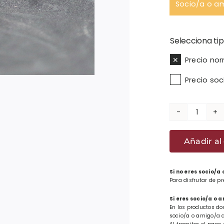
Socio/a o a
Selecciona tip

Precio no
Precio so
Llaver
alparg
Añadir al 
laubur
cantid
Si no eres socio/a
Para disfrutar de p
Si eres socio/a o 
En los productos do
socio/a o amigo/a d