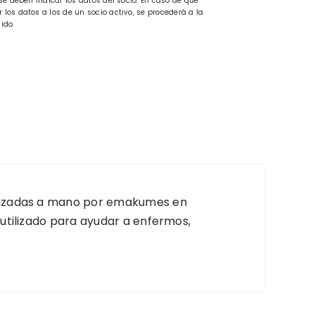
se deben indicar los datos del socio. En caso de que
los datos a los de un socio activo, se procederá a la
ido.
ealizadas a mano por emakumes en
 utilizado para ayudar a enfermos,