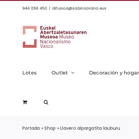
Saltar
944 056 450
|
difusioa@sabinoarana.eus
al
contenido
Lotes
Outlet
Decoración y hoga
Portada
»
Shop
»
Llavero alpargatita lauburu