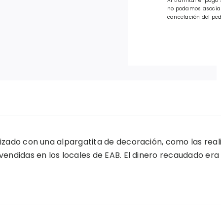
Al tramitar el pago 
no podamos asociar 
cancelación del ped
lizado con una alpargatita de decoración, como las r
 vendidas en los locales de EAB. El dinero recaudado era