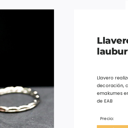
Llaver
laubu
Llavero reali
decoración, 
emakumes en 
de EAB
Precio: