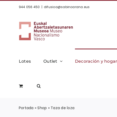
Saltar
944 056 450
|
difusioa@sabinoarana.eus
al
contenido
Lotes
Outlet
Decoración y hoga
Portada
»
Shop
»
Taza de loza