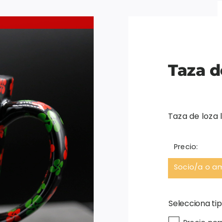
Taza d
Taza de loza 
Precio:
Socio/a o a
Selecciona tip
