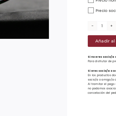
Precio no
Precio so
Taza
de
Añadir al 
loza
cantid
Si no eres socio/a
Para disfrutar de p
Si eres socio/a o 
En los productos do
socio/a o amigo/a d
Al tramitar el pago 
no podamos asociar 
cancelación del ped