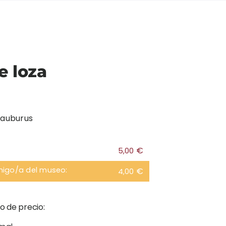
e loza
lauburus
€
5,00
migo/a del museo:
€
4,00
o de precio: