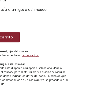
rmal
cio/a o amigo/a del museo
carrito
ad
 o amigo/a del museo:
recios especiales,
hazte socio/a
.
amigo/a del museo:
nde esté disponible la opción, selecciona «Precio
el museo» para disfrutar de tus precios especiales.
se deben indicar los datos del socio. En caso de que
los datos a los de un socio activo, se procederá a la
ido.