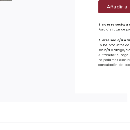
Euskal
Añadir al 
Herria
cantid
Si no eres socio/a
Para disfrutar de p
Si eres socio/a o 
En los productos do
socio/a o amigo/a d
Al tramitar el pago 
no podamos asociar 
cancelación del ped