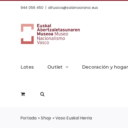
Saltar
944 056 450
|
difusioa@sabinoarana.eus
al
contenido
Lotes
Outlet
Decoración y hoga
Portada
»
Shop
»
Vaso Euskal Herria