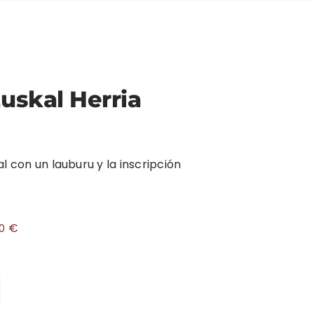
uskal Herria
al con un lauburu y la inscripción
€
00