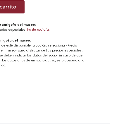
carrito
ad
 o amigo/a del museo:
recios especiales,
hazte socio/a
.
amigo/a del museo:
nde esté disponible la opción, selecciona «Precio
el museo» para disfrutar de tus precios especiales.
se deben indicar los datos del socio. En caso de que
los datos a los de un socio activo, se procederá a la
ido.