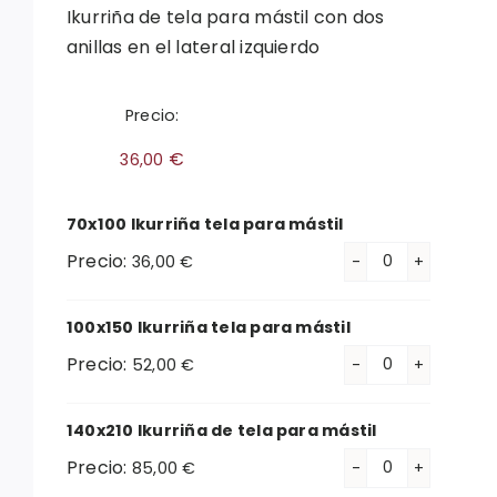
Ikurriña de tela para mástil con dos
anillas en el lateral izquierdo
Precio:
€
36,00
70x100 Ikurriña tela para mástil
Precio:
36,00
€
70x100
Ikurriña
100x150 Ikurriña tela para mástil
tela
Precio:
para
52,00
€
100x150
mástil
Ikurriña
cantidad
140x210 Ikurriña de tela para mástil
tela
Precio:
para
85,00
€
140x210