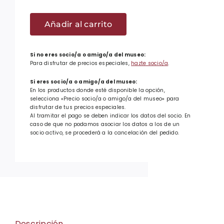
mástil
Ikurriña
cantidad
de
Añadir al carrito
tela
para
Si no eres socio/a o amigo/a del museo:
mástil
Para disfrutar de precios especiales,
hazte socio/a
.
cantidad
Si eres socio/a o amigo/a del museo:
En los productos donde esté disponible la opción,
selecciona «Precio socio/a o amigo/a del museo» para
disfrutar de tus precios especiales.
Al tramitar el pago se deben indicar los datos del socio. En
caso de que no podamos asociar los datos a los de un
socio activo, se procederá a la cancelación del pedido.
Descripción