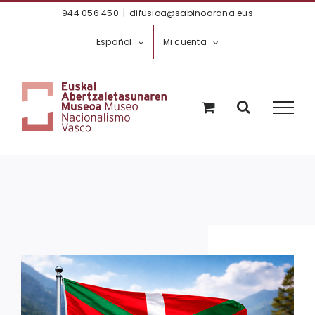
Saltar
944 056 450
|
difusioa@sabinoarana.eus
al
Español
Mi cuenta
contenido