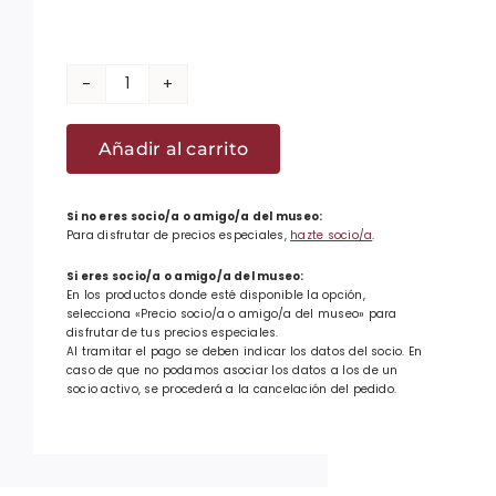
Revista
Hermes
Añadir al carrito
83:
Monográfico
sobre
Si no eres socio/a o amigo/a del museo:
Para disfrutar de precios especiales,
hazte socio/a
.
el
Fuero
Si eres socio/a o amigo/a del museo:
En los productos donde esté disponible la opción,
vasco
selecciona «Precio socio/a o amigo/a del museo» para
cantidad
disfrutar de tus precios especiales.
Al tramitar el pago se deben indicar los datos del socio. En
caso de que no podamos asociar los datos a los de un
socio activo, se procederá a la cancelación del pedido.