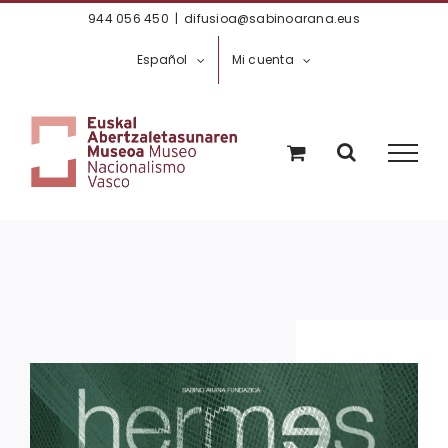
Saltar
944 056 450
|
difusioa@sabinoarana.eus
al
Español
Mi cuenta
contenido