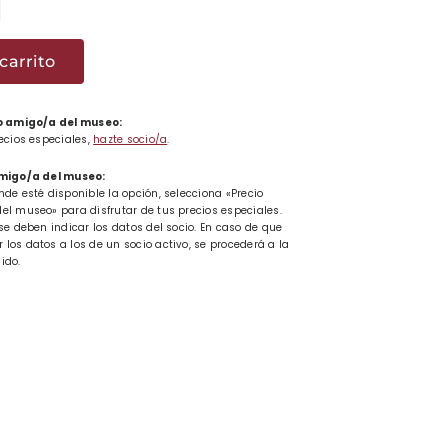
a
carrito
k
tada
 o amigo/a del museo:
recios especiales,
hazte socio/a
.
ad
amigo/a del museo:
nde esté disponible la opción, selecciona «Precio
el museo» para disfrutar de tus precios especiales.
se deben indicar los datos del socio. En caso de que
los datos a los de un socio activo, se procederá a la
ido.