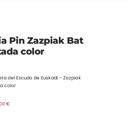
ia Pin Zazpiak Bat
ada color
lata del Escudo de Euskadi – Zazpiak
a color
€
,00