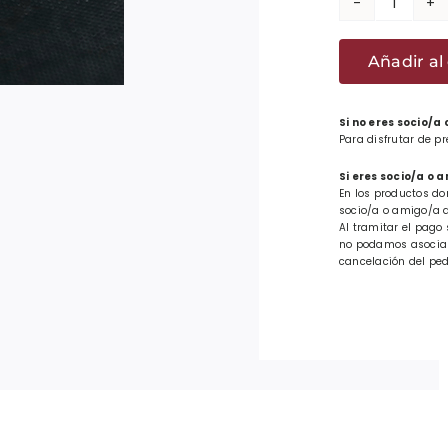
Insigni
Pin
Añadir al 
Zazpia
Bat
esmal
Si no eres socio/a
Para disfrutar de p
color
cantid
Si eres socio/a o 
En los productos do
socio/a o amigo/a d
Al tramitar el pago 
no podamos asociar 
cancelación del ped