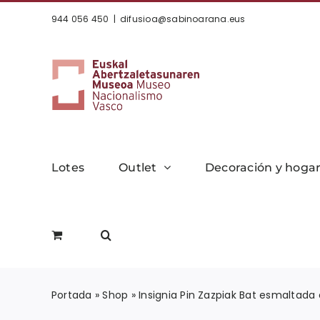
Saltar
944 056 450
|
difusioa@sabinoarana.eus
al
contenido
Lotes
Outlet
Decoración y hoga
Portada
»
Shop
»
Insignia Pin Zazpiak Bat esmaltada 