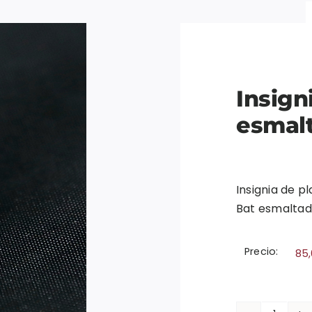
Insign
esmalt
Insignia de p
Bat esmaltad
Precio:
85