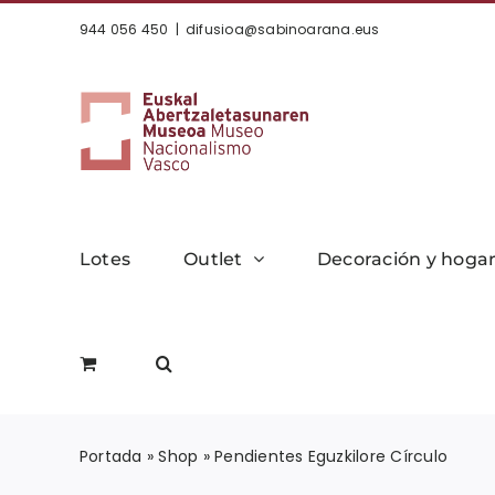
Saltar
944 056 450
|
difusioa@sabinoarana.eus
al
contenido
Lotes
Outlet
Decoración y hoga
Portada
»
Shop
»
Pendientes Eguzkilore Círculo