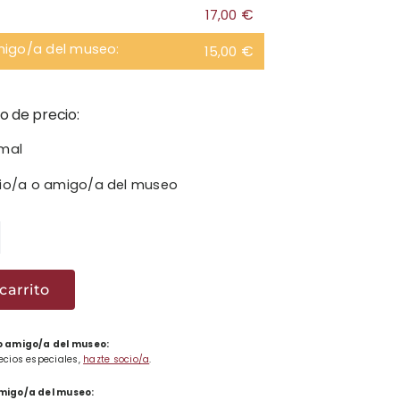
€
17,00
migo/a del museo:
€
15,00
o de precio:
rmal
cio/a o amigo/a del museo
ntes
lore
carrito
o
ad
 o amigo/a del museo:
recios especiales,
hazte socio/a
.
amigo/a del museo: