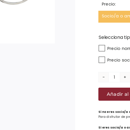
Precio:
Socio/a o a
Selecciona tip

Precio no
Precio so
Pendie
Eguzki
Añadir al 
Círcul
cantid
Si no eres socio/a
Para disfrutar de p
Si eres socio/a o 