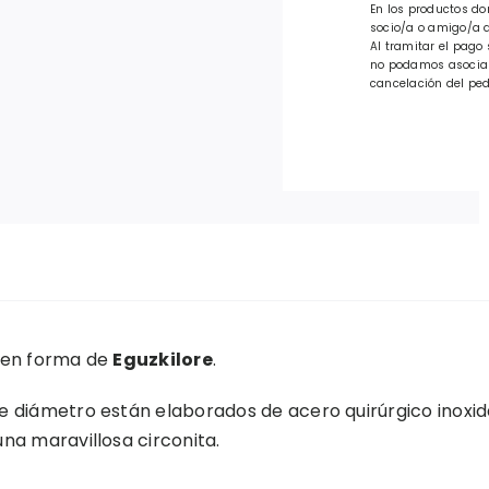
En los productos do
socio/a o amigo/a d
Al tramitar el pago 
no podamos asociar 
cancelación del ped
 en forma de
Eguzkilore
.
 diámetro están elaborados de acero quirúrgico inoxida
na maravillosa circonita.