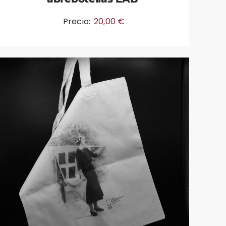
Precio:
20,00
€