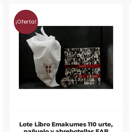
¡Oferta!
Lote Libro Emakumes 110 urte,
pañuelo y abrebotellas EAB