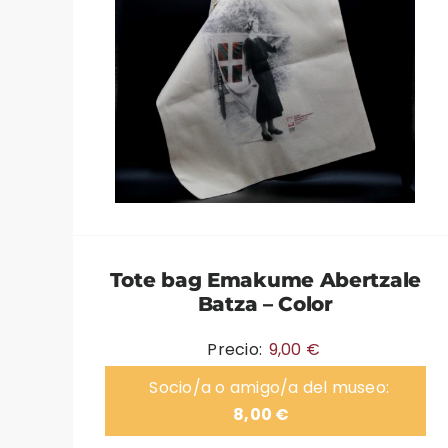
Tote bag Emakume Abertzale
Batza – Color
Precio:
9,00
€
Socio/a o amigo/a del museo:
8,00
€