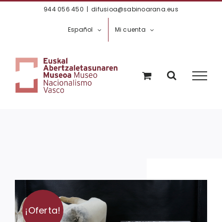
Saltar
944 056 450
|
difusioa@sabinoarana.eus
al
Español
Mi cuenta
contenido
¡Oferta!