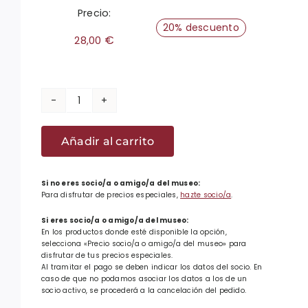
Precio:
20% descuento
€
28,00
Lote
Libro
Añadir al carrito
Emakumes
110
urte,
Si no eres socio/a o amigo/a del museo:
Para disfrutar de precios especiales,
hazte socio/a
.
Tote-
bag
Si eres socio/a o amigo/a del museo:
En los productos donde esté disponible la opción,
y
selecciona «Precio socio/a o amigo/a del museo» para
abrebotellas
disfrutar de tus precios especiales.
Al tramitar el pago se deben indicar los datos del socio. En
EAB
caso de que no podamos asociar los datos a los de un
socio activo, se procederá a la cancelación del pedido.
cantidad