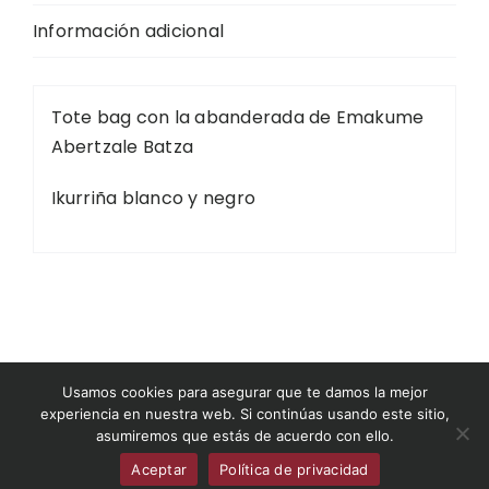
Información adicional
Tote bag con la abanderada de Emakume
Abertzale Batza
Ikurriña blanco y negro
©2026 Museo del Nacionalismo Vasco
Usamos cookies para asegurar que te damos la mejor
experiencia en nuestra web. Si continúas usando este sitio,
asumiremos que estás de acuerdo con ello.
museodelnacionalismovasco.eus
|
Condiciones
de venta
|
Contacto
|
Aviso legal
Aceptar
Política de privacidad