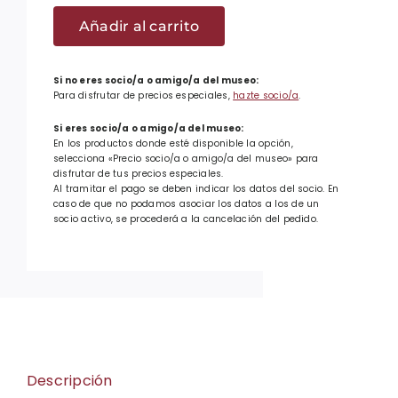
Tote
bag
Añadir al carrito
Emakume
Abertzale
Si no eres socio/a o amigo/a del museo:
Batza
Para disfrutar de precios especiales,
hazte socio/a
.
-
Si eres socio/a o amigo/a del museo:
B/N
En los productos donde esté disponible la opción,
selecciona «Precio socio/a o amigo/a del museo» para
cantidad
disfrutar de tus precios especiales.
Al tramitar el pago se deben indicar los datos del socio. En
caso de que no podamos asociar los datos a los de un
socio activo, se procederá a la cancelación del pedido.
Descripción