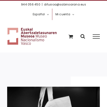
Saltar
944 056 450
|
difusioa@sabinoarana.eus
al
Español
Mi cuenta
contenido