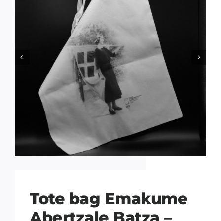


Tote bag Emakume
Abertzale Batza –