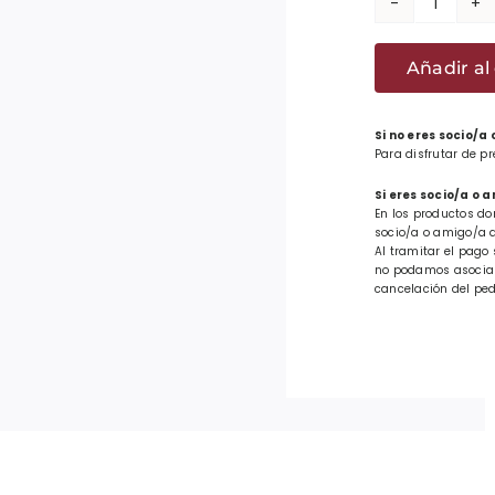
Pañuel
rojo
Añadir al 
-
Zazpia
bat
Si no eres socio/a
Para disfrutar de p
San
Miguel
Si eres socio/a o 
En los productos do
cantid
socio/a o amigo/a d
Al tramitar el pago 
no podamos asociar 
cancelación del ped