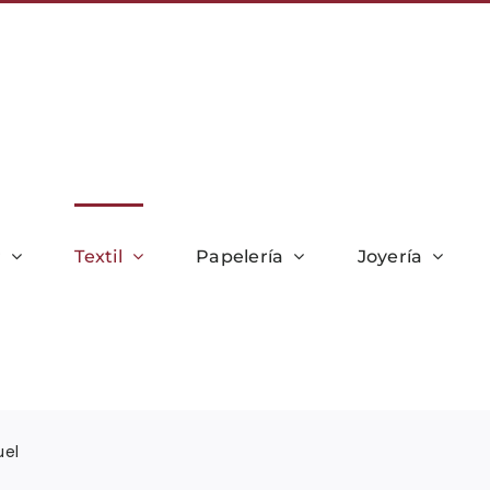
r
Textil
Papelería
Joyería
uel