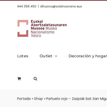
Saltar
944 056 450
|
difusioa@sabinoarana.eus
al
contenido
Lotes
Outlet
Decoración y hoga
Portada
»
Shop
»
Pañuelo rojo – Zazpiak bat San Mig