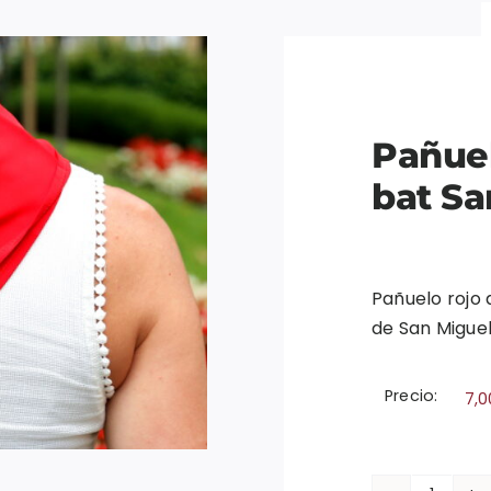
Pañuel
bat Sa
Pañuelo rojo 
de San Migue
Precio:
7,