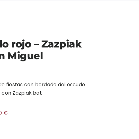
o rojo – Zazpiak
n Miguel
de fiestas con bordado del escudo
l con Zazpiak bat
€
00