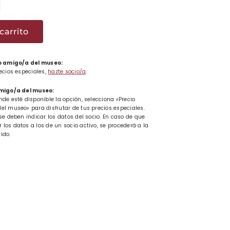
o
carrito
k
 o amigo/a del museo:
recios especiales,
hazte socio/a
.
amigo/a del museo:
nde esté disponible la opción, selecciona «Precio
ad
el museo» para disfrutar de tus precios especiales.
se deben indicar los datos del socio. En caso de que
los datos a los de un socio activo, se procederá a la
ido.