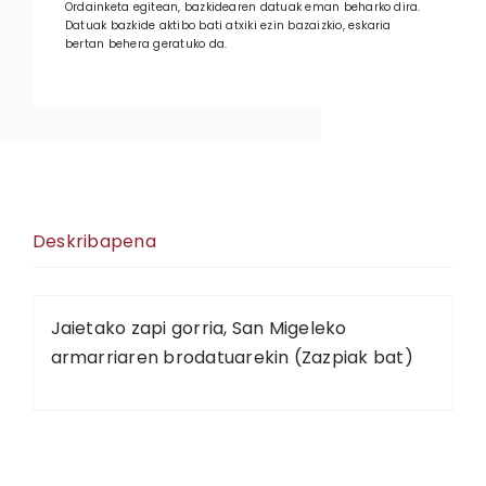
Ordainketa egitean, bazkidearen datuak eman beharko dira.
Datuak bazkide aktibo bati atxiki ezin bazaizkio, eskaria
bertan behera geratuko da.
Deskribapena
Jaietako zapi gorria, San Migeleko
armarriaren brodatuarekin (Zazpiak bat)