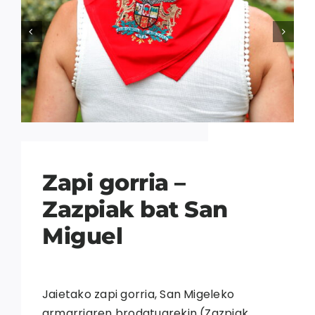


Zapi gorria –
Zazpiak bat San
Miguel
Jaietako zapi gorria, San Migeleko
armarriaren brodatuarekin (Zazpiak