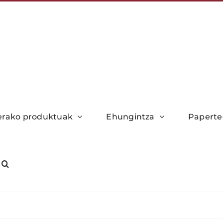
xerako produktuak
Ehungintza
Paperte