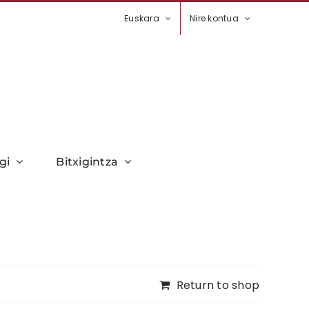
Euskara
Nire kontua
gi
Bitxigintza
Return to shop