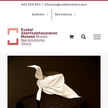
Skip
944 056 450
|
difusioa@sabinoarana.eus
to
Euskara
Nire kontua
content