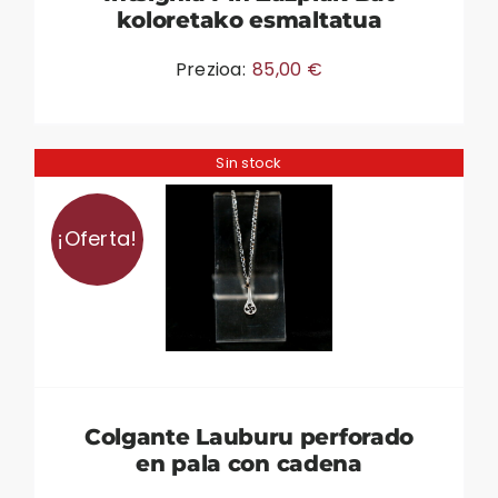
koloretako esmaltatua
Prezioa:
85,00
€
Sin stock
¡Oferta!
Colgante Lauburu perforado
en pala con cadena