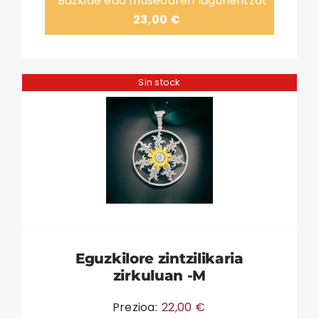
Bazkide edo museoaren lagunentzat
23,00
€
Sin stock
Eguzkilore zintzilikaria
zirkuluan -M
Prezioa:
22,00
€