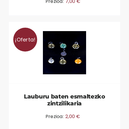
Prezioa:
7,00
€
¡Oferta!
Lauburu baten esmaltezko
zintzilikaria
Prezioa:
2,00
€