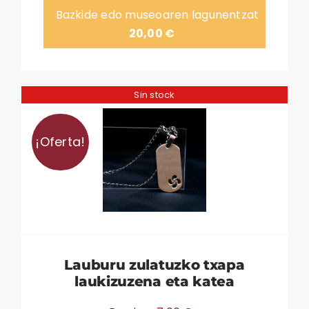
Bazkide edo museoaren lagunentzat
20,00
€
Sin stock
¡Oferta!
Lauburu zulatuzko txapa
laukizuzena eta katea