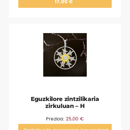
17,00
€
Eguzkilore zintzilikaria
zirkuluan – H
Prezioa:
25,00
€