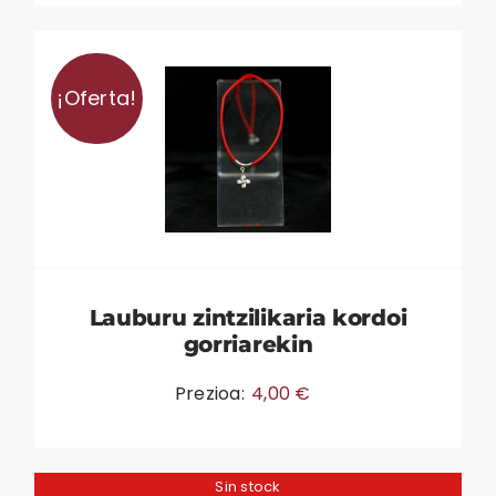
¡Oferta!
Lauburu zintzilikaria kordoi
gorriarekin
Prezioa:
4,00
€
Sin stock