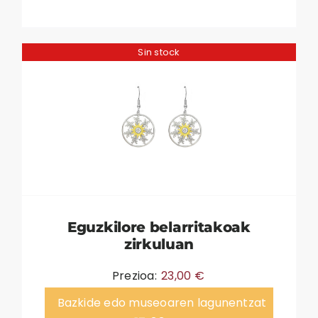
Sin stock
Eguzkilore belarritakoak
zirkuluan
Prezioa:
23,00
€
Bazkide edo museoaren lagunentzat