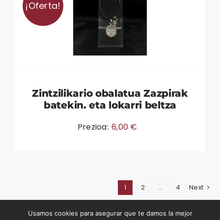
¡Oferta!
Zintzilikario obalatua Zazpirak
batekin. eta lokarri beltza
Prezioa:
6,00
€
1
2
…
4
Next
©2026Euskal Abertzaletazunaren Museoa
Usamos cookies para asegurar que te damos la mejor