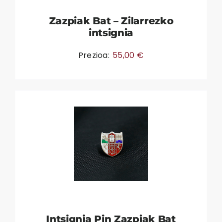
Zazpiak Bat – Zilarrezko
intsignia
Prezioa:
55,00
€
Intsignia Pin Zazpiak Bat