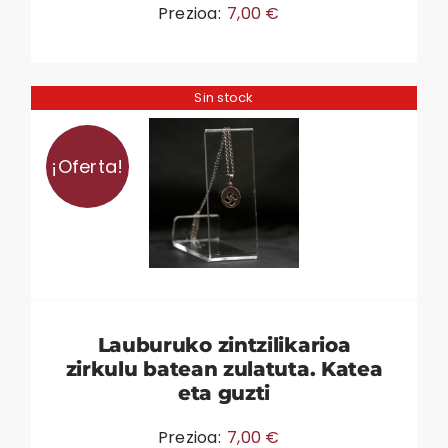
Prezioa:
7,00
€
Sin stock
¡Oferta!
Lauburuko zintzilikarioa
zirkulu batean zulatuta. Katea
eta guzti
Prezioa:
7,00
€