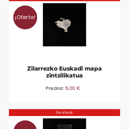
¡Oferta!
Zilarrezko Euskadi mapa
zintzilikatua
Prezioa:
6,00
€
Sin stock