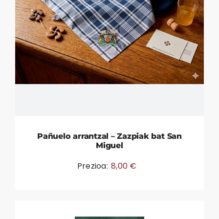
Pañuelo arrantzal – Zazpiak bat San
Miguel
Prezioa:
8,00
€