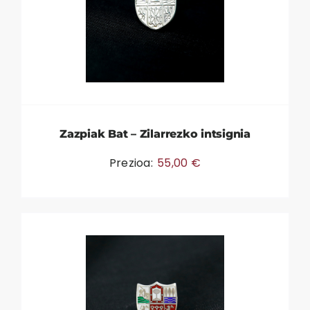
Zazpiak Bat – Zilarrezko intsignia
Prezioa:
55,00
€