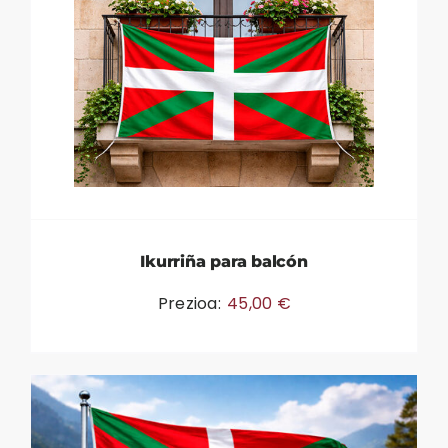
Ikurriña para balcón
Prezioa:
45,00
€