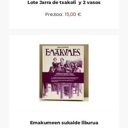
Lote Jarra de txakoli y 2 vasos
Prezioa:
15,00
€
Emakumeen sukalde liburua