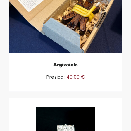
Argizaiola
Prezioa:
40,00
€