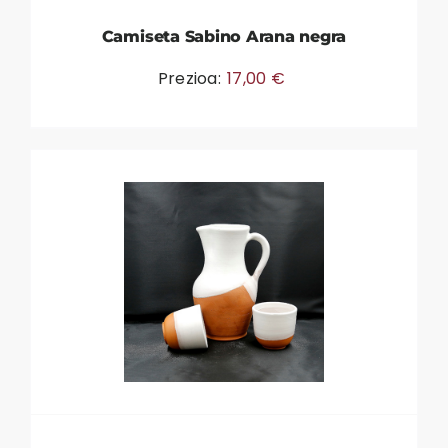
Camiseta Sabino Arana negra
Prezioa:
17,00
€