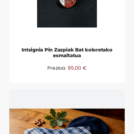
Intsignia Pin Zazpiak Bat koloretako
esmaltatua
Prezioa:
85,00
€