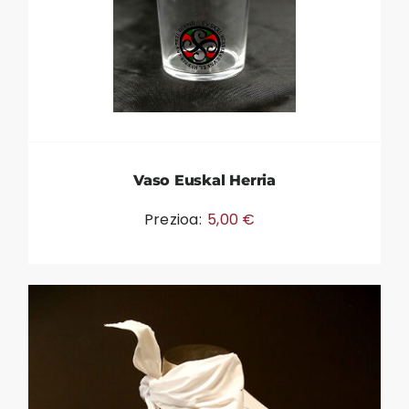
Vaso Euskal Herria
Prezioa:
5,00
€