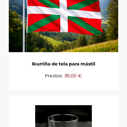
Ikurriña de tela para mástil
Prezioa:
36,00
€