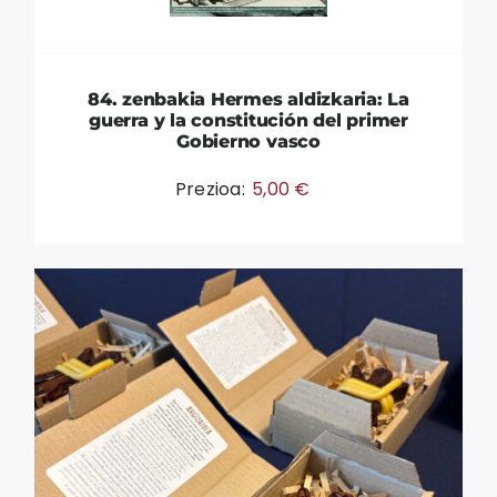
84. zenbakia Hermes aldizkaria: La
guerra y la constitución del primer
Gobierno vasco
Prezioa:
5,00
€