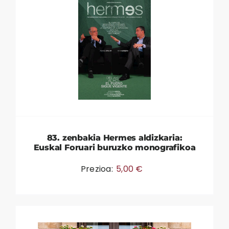
83. zenbakia Hermes aldizkaria:
Euskal Foruari buruzko monografikoa
Prezioa:
5,00
€