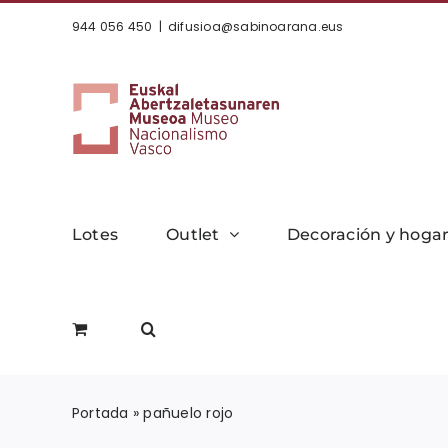
Saltar
944 056 450
|
difusioa@sabinoarana.eus
al
contenido
Lotes
Outlet
Decoración y hoga
Portada
»
pañuelo rojo