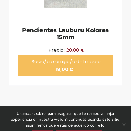
Pendientes Lauburu Kolorea
15mm
Precio:
20,00
€
Socio/a o amigo/a del museo:
18,00
€
©2026 Museo del Nacionalismo Vasco
Usamos cookies para asegurar que te damos la mejor
experiencia en nuestra web. Si continúas usando este sitio,
asumiremos que estás de acuerdo con ello.
museodelnacionalismovasco.eus
|
Condiciones