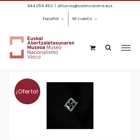
Saltar
944 056 450
|
difusioa@sabinoarana.eus
al
Español
Mi cuenta
contenido
¡Oferta!