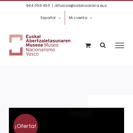
Saltar
944 056 450
|
difusioa@sabinoarana.eus
al
Español
Mi cuenta
contenido
¡Oferta!