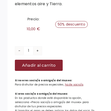
elementos aire y Tierra.
Precio:
50% descuento
€
10,00
Pendientes
con
Añadir al carrito
forma
de
lauburu
Si no eres socio/a o amigo/a del museo:
Para disfrutar de precios especiales,
hazte socio/a
.
y
brillantitos
Si eres socio/a o amigo/a del museo:
En los productos donde esté disponible la opción,
cantidad
selecciona «Precio socio/a o amigo/a del museo» para
disfrutar de tus precios especiales.
Al tramitar el pago se deben indicar los datos del socio. En