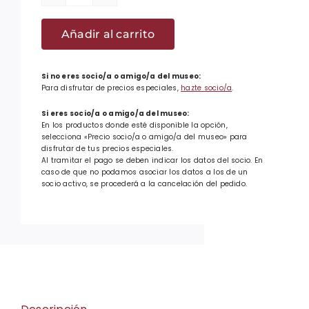
Talla
S
Añadir al carrito
-
Camiseta
I
Si no eres socio/a o amigo/a del museo:
Para disfrutar de precios especiales,
hazte socio/a
.
am
basque
Si eres socio/a o amigo/a del museo:
En los productos donde esté disponible la opción,
-
selecciona «Precio socio/a o amigo/a del museo» para
Sabino
disfrutar de tus precios especiales.
Al tramitar el pago se deben indicar los datos del socio. En
cantidad
caso de que no podamos asociar los datos a los de un
socio activo, se procederá a la cancelación del pedido.