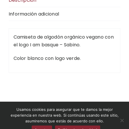
Descripción
Información adicional
Camiseta de algodón orgánico vegano con
el logo I am basque – Sabino.
Color blanco con logo verde.
©2026 Museo del Nacionalismo Vasco
Usamos cookies para asegurar que te damos la mejor
experiencia en nuestra web. Si continúas usando este sitio,
asumiremos que estás de acuerdo con ello.
museodelnacionalismovasco.eus
|
Condiciones