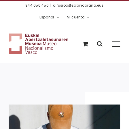
Saltar
944 056 450
|
difusioa@sabinoarana.eus
al
Español
Mi cuenta
contenido