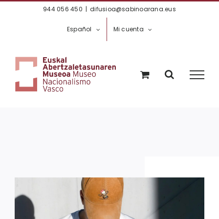
Saltar
944 056 450
|
difusioa@sabinoarana.eus
al
Español
Mi cuenta
contenido