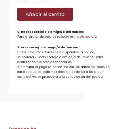
Talla
M
Añadir al carrito
-
Camiseta
I
Si no eres socio/a o amigo/a del museo:
Para disfrutar de precios especiales,
hazte socio/a
.
am
basque
Si eres socio/a o amigo/a del museo:
En los productos donde esté disponible la opción,
-
selecciona «Precio socio/a o amigo/a del museo» para
Sabino
disfrutar de tus precios especiales.
Al tramitar el pago se deben indicar los datos del socio. En
cantidad
caso de que no podamos asociar los datos a los de un
socio activo, se procederá a la cancelación del pedido.