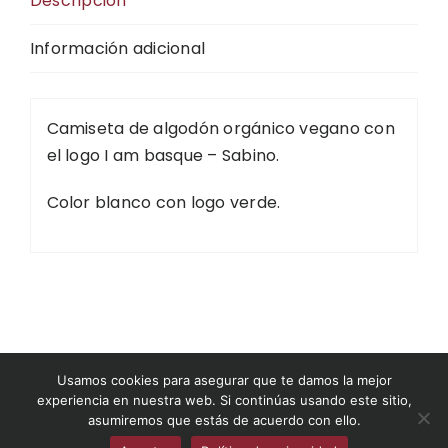
Descripción
Información adicional
Camiseta de algodón orgánico vegano con
el logo I am basque – Sabino.
Color blanco con logo verde.
©2026 Museo del Nacionalismo Vasco
Usamos cookies para asegurar que te damos la mejor
experiencia en nuestra web. Si continúas usando este sitio,
asumiremos que estás de acuerdo con ello.
museodelnacionalismovasco.eus
|
Condiciones