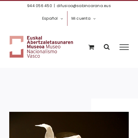
Saltar
944 056 450
|
difusioa@sabinoarana.eus
al
Español
Mi cuenta
contenido