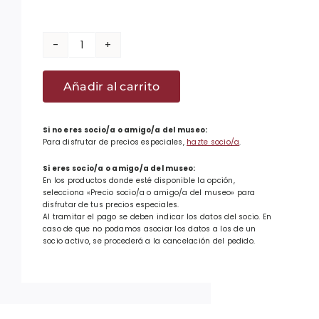
Talla
L
Añadir al carrito
-
Camiseta
Sabino
Si no eres socio/a o amigo/a del museo:
Para disfrutar de precios especiales,
hazte socio/a
.
Arana
negra
Si eres socio/a o amigo/a del museo:
En los productos donde esté disponible la opción,
cantidad
selecciona «Precio socio/a o amigo/a del museo» para
disfrutar de tus precios especiales.
Al tramitar el pago se deben indicar los datos del socio. En
caso de que no podamos asociar los datos a los de un
socio activo, se procederá a la cancelación del pedido.