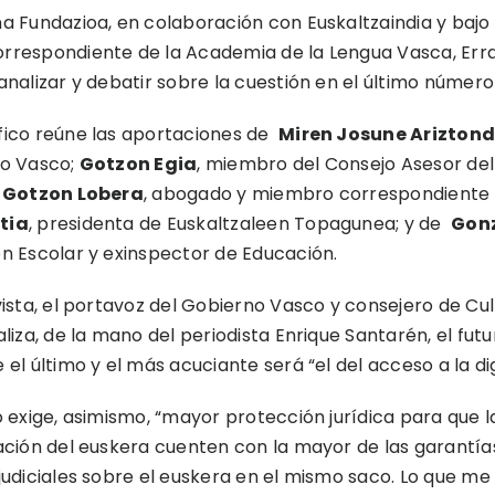
a Fundazioa, en colaboración con Euskaltzaindia y bajo 
respondiente de la Academia de la Lengua Vasca, Erra
analizar y debatir sobre la cuestión en el último númer
fico reúne las aportaciones de
Miren Josune Arizton
no Vasco;
Gotzon Egia
, miembro del Consejo Asesor del
;
Gotzon Lobera
, abogado y miembro correspondiente d
tia
, presidenta de Euskaltzaleen Topagunea; y de
Gonz
n Escolar y exinspector de Educación.
ista, el portavoz del Gobierno Vasco y consejero de Cult
aliza, de la mano del periodista Enrique Santarén, el futu
el último y el más acuciante será “el del acceso a la digita
o exige, asimismo, “mayor protección jurídica para que 
ación del euskera cuenten con la mayor de las garantía
udiciales sobre el euskera en el mismo saco. Lo que me p