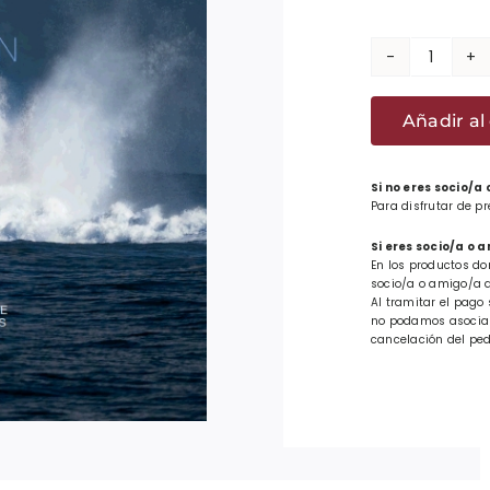
Revist
Herme
Añadir al 
76:
Euskar
biziber
Si no eres socio/a
Para disfrutar de p
bidegu
cantid
Si eres socio/a o 
En los productos do
socio/a o amigo/a d
Al tramitar el pago 
no podamos asociar 
cancelación del ped