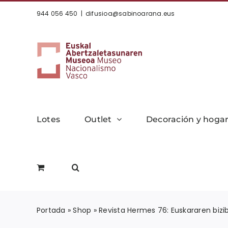
Saltar
944 056 450
|
difusioa@sabinoarana.eus
al
contenido
Lotes
Outlet
Decoración y hoga
Portada
»
Shop
»
Revista Hermes 76: Euskararen bizi