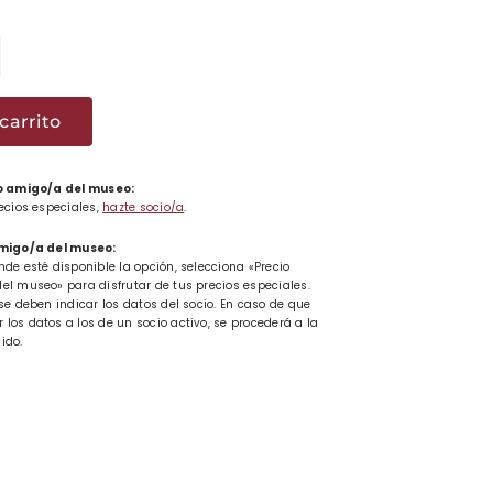
a
s
carrito
aren
ritzea
 o amigo/a del museo:
recios especiales,
hazte socio/a
.
rutzean
ad
amigo/a del museo:
nde esté disponible la opción, selecciona «Precio
el museo» para disfrutar de tus precios especiales.
se deben indicar los datos del socio. En caso de que
los datos a los de un socio activo, se procederá a la
ido.