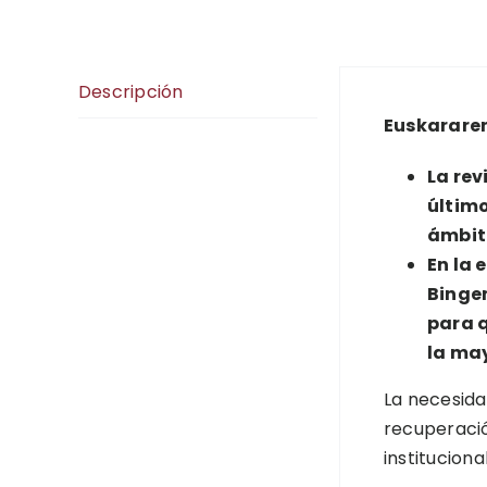
Descripción
Euskararen
La rev
último
ámbito
En la 
Bingen
para q
la may
La necesida
recuperació
institucion