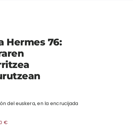
a Hermes 76:
raren
rritzea
urutzean
ión del euskera, en la encrucijada
€
00