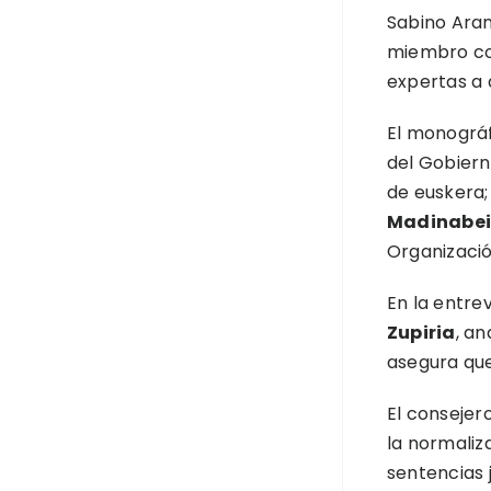
Sabino Aran
miembro cor
expertas a 
El monográ
del Gobier
de euskera
Madinabei
Organizació
En la entrev
Zupiria
, an
asegura que 
El consejer
la normaliz
sentencias j