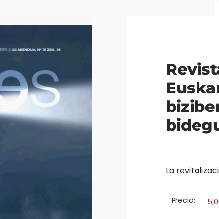
Revist
Euska
bizibe
bideg
La revitalizac
Precio:
5,