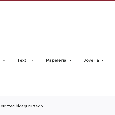
r
Textil
Papelería
Joyería
berritzea bidegurutzean