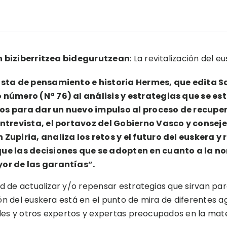
 biziberritzea bidegurutzean
: La revitalización del e
ista de pensamiento e historia Hermes, que edita 
 número (Nª 76) al análisis y estrategias que se e
s para dar un nuevo impulso al proceso de recuper
entrevista, el portavoz del Gobierno Vasco y conseje
 Zupiria, analiza los retos y el futuro del euskera 
ue las decisiones que se adopten en cuanto a la n
or de las garantías”.
d de actualizar y/o repensar estrategias que sirvan para
n del euskera está en el punto de mira de diferentes a
ales y otros expertos y expertas preocupados en la mate