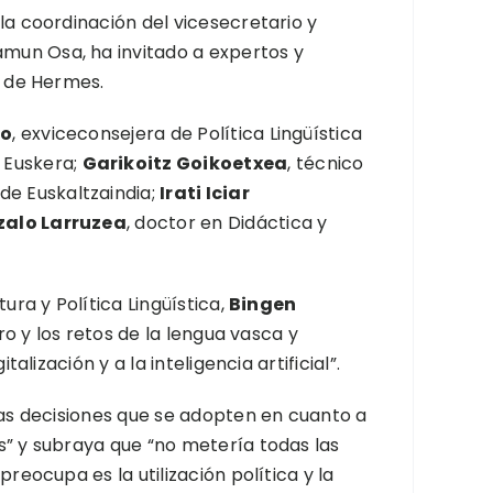
la coordinación del vicesecretario y
mun Osa, ha invitado a expertos y
o de Hermes.
do
, exviceconsejera de Política Lingüística
 Euskera;
Garikoitz Goikoetxea
, técnico
e Euskaltzaindia;
Irati Iciar
alo Larruzea
, doctor en Didáctica y
ura y Política Lingüística,
Bingen
ro y los retos de la lengua vasca y
lización y a la inteligencia artificial”.
las decisiones que se adopten en cuanto a
s” y subraya que “no metería todas las
reocupa es la utilización política y la