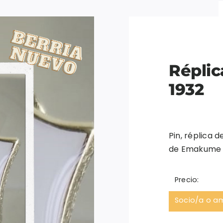
Réplic
1932
Pin, réplica d
de Emakume A
Precio:
Socio/a o a