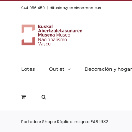
Saltar
944 056 450
|
difusioa@sabinoarana.eus
al
contenido
Lotes
Outlet
Decoración y hoga
Portada
»
Shop
»
Réplica insignia EAB 1932