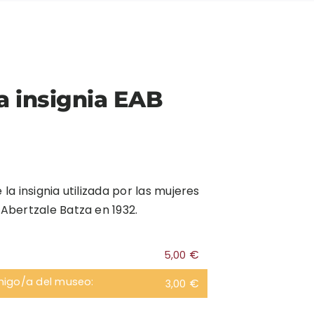
a insignia EAB
e la insignia utilizada por las mujeres
bertzale Batza en 1932.
€
5,00
migo/a del museo:
€
3,00