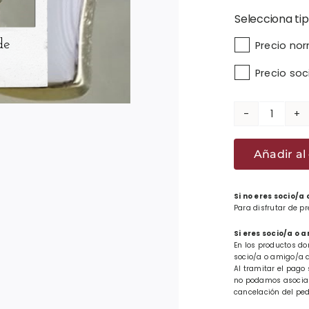
Selecciona tip

Precio no
Precio so
Réplic
insigni
Añadir al 
EAB
1932
cantid
Si no eres socio/a
Para disfrutar de p
Si eres socio/a o 
En los productos do
socio/a o amigo/a d
Al tramitar el pago 
no podamos asociar 
cancelación del ped