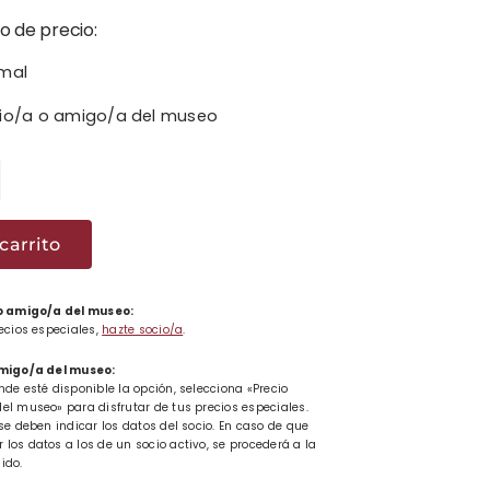
o de precio:
rmal
cio/a o amigo/a del museo
a
a
carrito
ad
 o amigo/a del museo:
recios especiales,
hazte socio/a
.
amigo/a del museo:
nde esté disponible la opción, selecciona «Precio
el museo» para disfrutar de tus precios especiales.
se deben indicar los datos del socio. En caso de que
los datos a los de un socio activo, se procederá a la
ido.