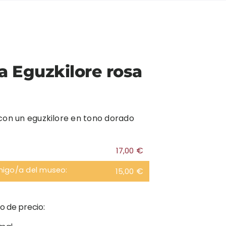
a Eguzkilore rosa
con un eguzkilore en tono dorado
€
17,00
migo/a del museo:
€
15,00
o de precio: