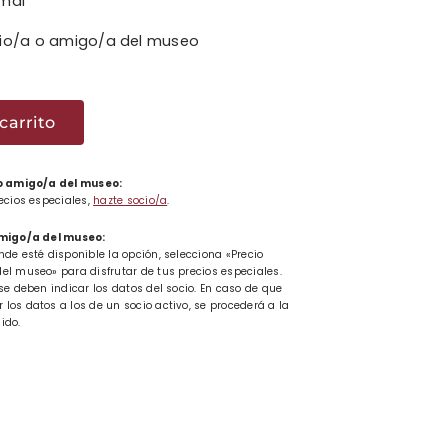
rmal
cio/a o amigo/a del museo
a
lore
carrito
ad
 o amigo/a del museo:
recios especiales,
hazte socio/a
.
amigo/a del museo:
nde esté disponible la opción, selecciona «Precio
el museo» para disfrutar de tus precios especiales.
se deben indicar los datos del socio. En caso de que
los datos a los de un socio activo, se procederá a la
ido.