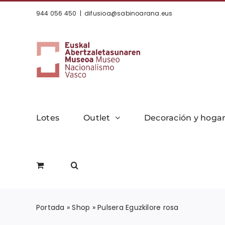
Saltar
944 056 450
|
difusioa@sabinoarana.eus
al
contenido
Lotes
Outlet
Decoración y hoga
Portada
»
Shop
»
Pulsera Eguzkilore rosa