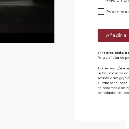
Precio no
Precio so
Pulser
Eguzki
Añadir al 
rosa
cantid
Si no eres socio/a
Para disfrutar de p
Si eres socio/a o 
En los productos do
socio/a o amigo/a d
Al tramitar el pago 
no podamos asociar 
cancelación del ped