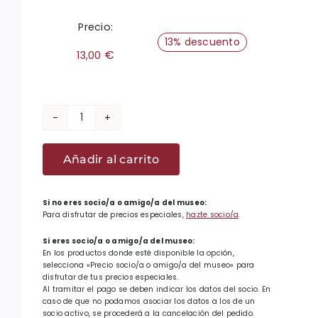
Precio:
13% descuento
€
13,00
Olentzero
mediano
Añadir al carrito
cantidad
Si no eres socio/a o amigo/a del museo:
Para disfrutar de precios especiales,
hazte socio/a
.
Si eres socio/a o amigo/a del museo:
En los productos donde esté disponible la opción,
selecciona «Precio socio/a o amigo/a del museo» para
disfrutar de tus precios especiales.
Al tramitar el pago se deben indicar los datos del socio. En
caso de que no podamos asociar los datos a los de un
socio activo, se procederá a la cancelación del pedido.