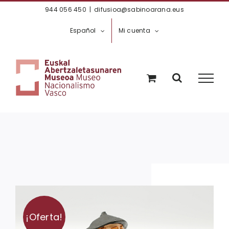
Saltar
944 056 450
|
difusioa@sabinoarana.eus
al
Español
Mi cuenta
contenido
¡Oferta!