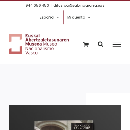
Saltar
944 056 450
|
difusioa@sabinoarana.eus
al
Español
Mi cuenta
contenido