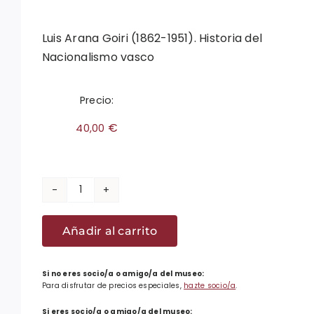
Luis Arana Goiri (1862-1951). Historia del
Nacionalismo vasco
Precio:
€
40,00
Luis
Arana
Añadir al carrito
Goiri
(1862-
1951)
Si no eres socio/a o amigo/a del museo:
Para disfrutar de precios especiales,
hazte socio/a
.
cantidad
Si eres socio/a o amigo/a del museo: