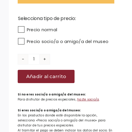
Selecciona tipo de precio:

Precio normal
Precio socio/a o amigo/a del museo
Ikurriña
de
Añadir al carrito
mesa
con
escudo
Si no eres socio/a o amigo/a del museo:
Para disfrutar de precios especiales,
hazte socio/a
.
de
Euskadi
Si eres socio/a o amigo/a del museo:
En los productos donde esté disponible la opción,
cantidad
selecciona «Precio socio/a o amigo/a del museo» para
disfrutar de tus precios especiales.
Al tramitar el pago se deben indicar los datos del socio. En