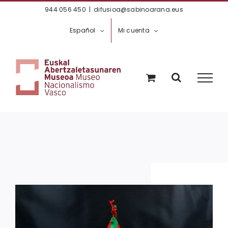
Saltar
944 056 450
|
difusioa@sabinoarana.eus
al
Español
Mi cuenta
contenido