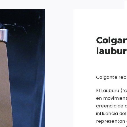
Colgan
laubur
Colgante rec
El Lauburu (“
en movimiento
creencia de q
influencia del
representan 