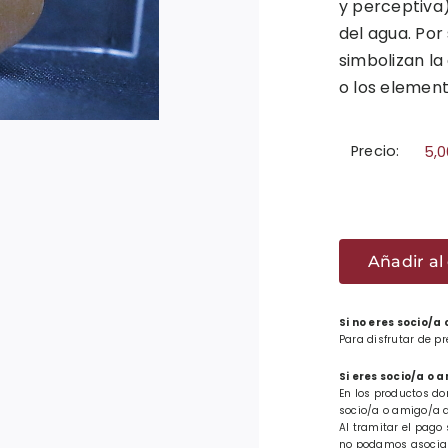
y perceptiva)
del agua. Por
simbolizan la
o los elemento
Precio:
5,
Colga
rectan
Añadir al 
laubur
perfor
Si no eres socio/a
cantid
Para disfrutar de p
Si eres socio/a o 
En los productos do
socio/a o amigo/a d
Al tramitar el pago 
no podamos asociar 