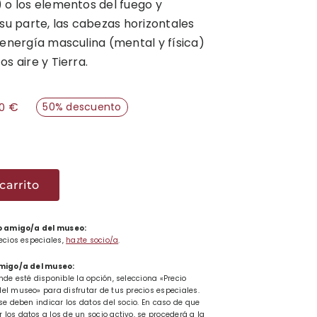
 o los elementos del fuego y
 su parte, las cabezas horizontales
 energía masculina (mental y física)
s aire y Tierra.
€
50% descuento
00
nte
gular
carrito
u
ado
 o amigo/a del museo:
ad
recios especiales,
hazte socio/a
.
amigo/a del museo:
nde esté disponible la opción, selecciona «Precio
el museo» para disfrutar de tus precios especiales.
se deben indicar los datos del socio. En caso de que
los datos a los de un socio activo, se procederá a la