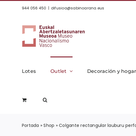
Saltar
944 056 450
|
difusioa@sabinoarana.eus
al
contenido
Lotes
Outlet
Decoración y hoga
Portada
»
Shop
»
Colgante rectangular lauburu perf