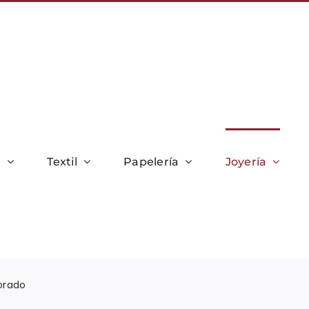
r
Textil
Papelería
Joyería
orado