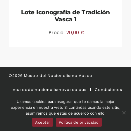
Lote Iconografía de Tradición
Vasca 1
Precio:
20,00
€
©2026 Museo del Nacionalismo Vasco
museodelnacionalismovasco.eus
|
Condiciones
de venta
|
Contacto
|
Aviso legal
Usamos cookies para asegurar que te damos la mejor
experiencia en nuestra web. Si continúas usando este sitio,
asumiremos que estás de acuerdo con ello.
Aceptar
Política de privacidad