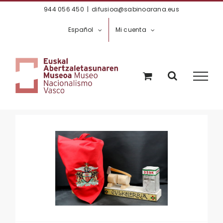
Saltar
944 056 450
|
difusioa@sabinoarana.eus
al
Español
Mi cuenta
contenido