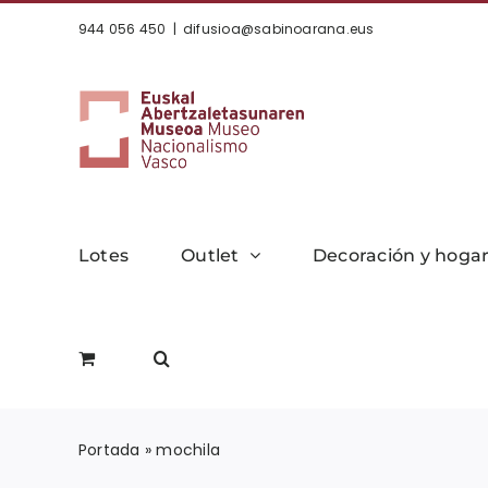
Saltar
944 056 450
|
difusioa@sabinoarana.eus
al
contenido
Lotes
Outlet
Decoración y hoga
Portada
»
mochila