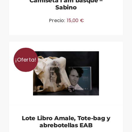
Camiseta I am basque –
Sabino
Precio:
15,00
€
¡Oferta!
Lote Libro Amale, Tote-bag y
abrebotellas EAB