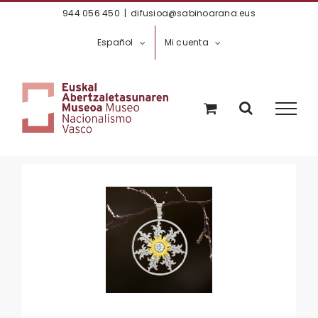
Saltar
944 056 450
|
difusioa@sabinoarana.eus
al
Español
Mi cuenta
contenido