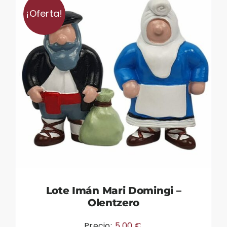
¡Oferta!
Lote Imán Mari Domingi –
Olentzero
Precio:
5,00
€