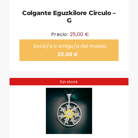
Colgante Eguzkilore Circulo –
G
Precio:
25,00
€
Socio/a o amigo/a del museo:
23,00
€
Sin stock