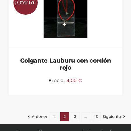
¡Oferta!
Colgante Lauburu con cordón
rojo
Precio:
4,00
€
Anterior
1
2
3
…
13
Siguiente