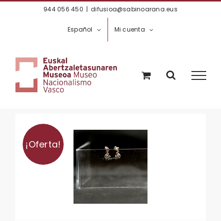
Saltar
944 056 450
|
difusioa@sabinoarana.eus
al
Español
Mi cuenta
contenido
¡Oferta!