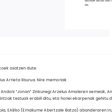
bazkide aktibo bati 
da.
koek osatzen dute:
us Arrieta liburua. Nire memoriak
n Andoni “Jonan” Zinkunegi Arzelus Amaleren semeak, A
ntzak testuak erabili ditu, eta horiei ekarpenak gehitu d
pia, EABko (Emakume Abertzale Batza) abanderaren iru