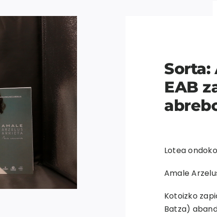
Sorta:
EAB za
abrebo
Lotea ondoko
Amale Arzelus
Kotoizko zap
Batza) aband