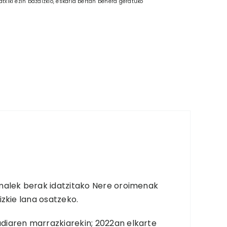
atxiki ezin bazaizkio, eskaria bertan behera geratuko
malek berak idatzitako Nere oroimenak
izkie lana osatzeko.
diaren marrazkiarekin; 2022an elkarte