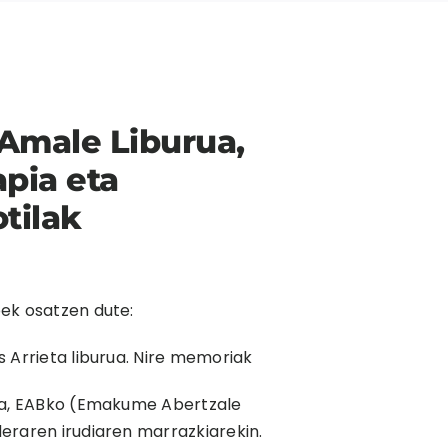
 Amale Liburua,
pia eta
tilak
ek osatzen dute:
 Arrieta liburua. Nire memoriak
ia, EABko (Emakume Abertzale
eraren irudiaren marrazkiarekin.