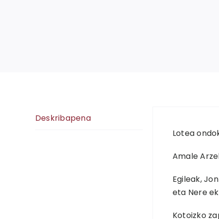
Deskribapena
Lotea ondo
Amale Arzel
Egileak, Jo
eta Nere eki
Kotoizko za