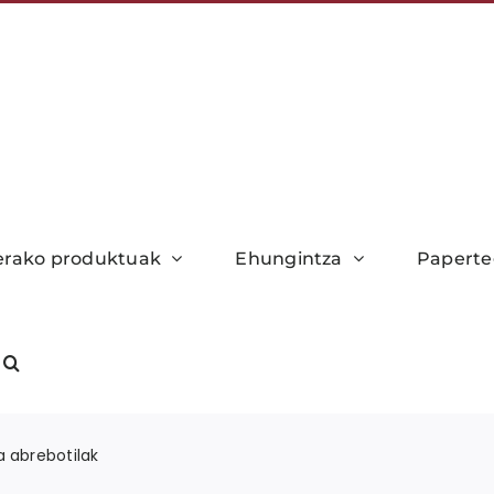
xerako produktuak
Ehungintza
Paperte
a abrebotilak