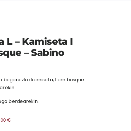
a L – Kamiseta I
sque – Sabino
ko beganozko kamiseta, I am basque
arekin.
logo berdearekin.
€
5,00