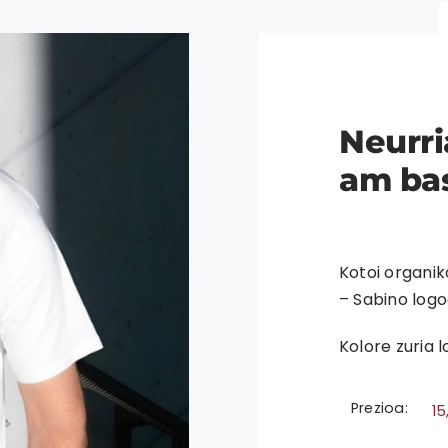
Neurri
am ba
Kotoi organi
– Sabino logo
Kolore zuria 
Prezioa:
1