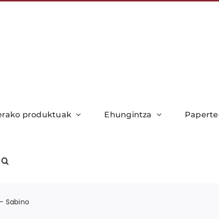
xerako produktuak
Ehungintza
Paperte
 – Sabino