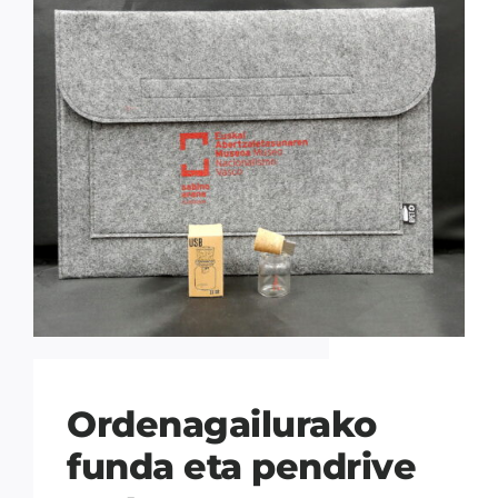
Ordenagailurako
funda eta pendrive