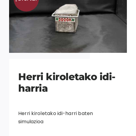
Herri kiroletako idi-
harria
Herri kiroletako idi-harri baten
simulazioa