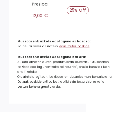
Prezioa:
25% Off
€
12,00
Museoaren bazkide edo laguna ez bazara:
Salneurri bereziak izateko,
egin zaitez bazkide
.
Museoaren bazkide edo laguna bazara:
Aukera ematen duten produktuetan aukeratu “Museoaren
bazkide edo lagunentzako salneurria”, prezio bereziak izan
ahal izateko.
Ordainketa egitean, bazkidearen datuak eman beharko dira.
Datuak bazkide aktibo bati atxiki ezin bazaizkio, eskaria
bertan behera geratuko da.