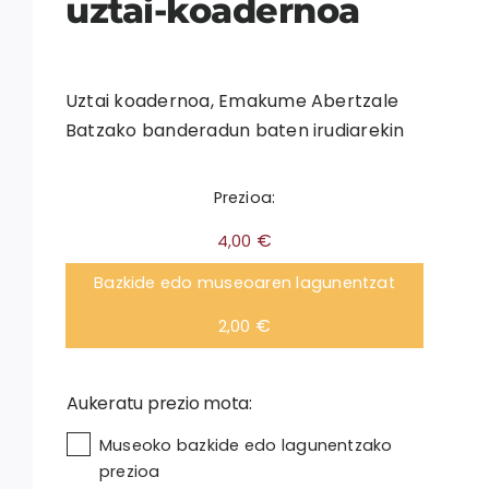
uztai-koadernoa
Uztai koadernoa, Emakume Abertzale
Batzako banderadun baten irudiarekin
Prezioa:
€
4,00
Bazkide edo museoaren lagunentzat
€
2,00
Aukeratu prezio mota:

Museoko bazkide edo lagunentzako
prezioa