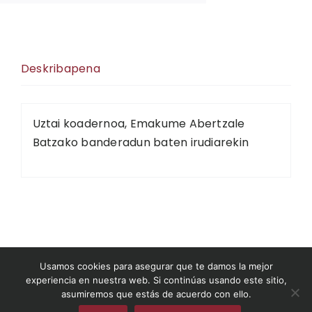
Deskribapena
Uztai koadernoa, Emakume Abertzale
Batzako banderadun baten irudiarekin
©2026Euskal Abertzaletazunaren Museoa
Usamos cookies para asegurar que te damos la mejor
experiencia en nuestra web. Si continúas usando este sitio,
asumiremos que estás de acuerdo con ello.
museodelnacionalismovasco.eus
|
Condiciones