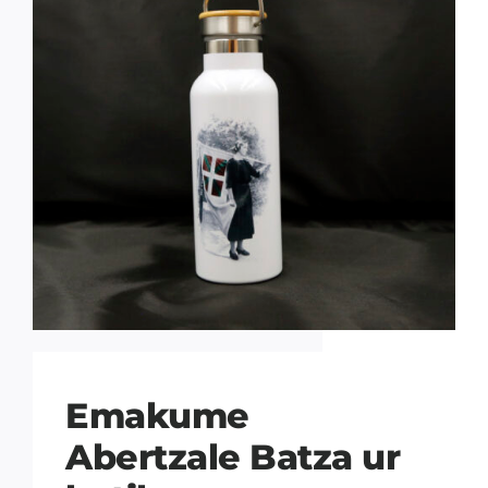
Emakume
Abertzale Batza ur